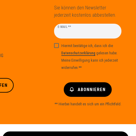
Sie können den Newsletter
jederzeit kostenlos abbestellen.
Newsletter
E-MAIL **
Honig
Hiermit bestätige ich, dass ich die
Daten­schutz­erklärung
gelesen habe.
NG
Meine Einwilligung kann ich jederzeit
widerrufen.**
FEN
ABONNIEREN
** Hierbei handelt es sich um ein Pflichtfeld.