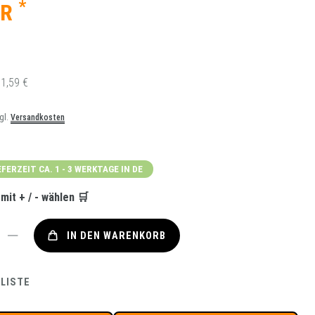
*
UR
1,59 €
zgl.
Versandkosten
4
EFERZEIT CA. 1 - 3 WERKTAGE IN DE
it + / - wählen 🛒
IN DEN WARENKORB
LISTE