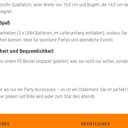
rüfte Qualitätcm, einer Breite von 16,0 cm und Bügeln, die 14,0 cm lang
eignet.
 Spaß
ebetrieben (3 x LR44 Batterien, im Lieferumfang enthalten), sodass Sie 
en können. Ideal für spontane Partys und abendliche Events.
rheit und Bequemlichkeit
n in einem PE-Beutel verpackt geliefert, was sie nicht nur sicher, sonde
r als nur ein Party-Accessoire – es ist ein Statement. Sie ist perfekt 
eser pinken Led Brille wird jeder zum Star des Abends.
CHES
RECHTLICHES