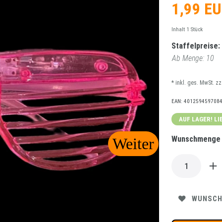
1,99 E
Inhalt
1
Stück
Staffelpreise:
Ab Menge: 10
* inkl. ges. MwSt. z
EAN:
401259459708
AUF LAGER! LI
Wunschmenge m
WUNSCH