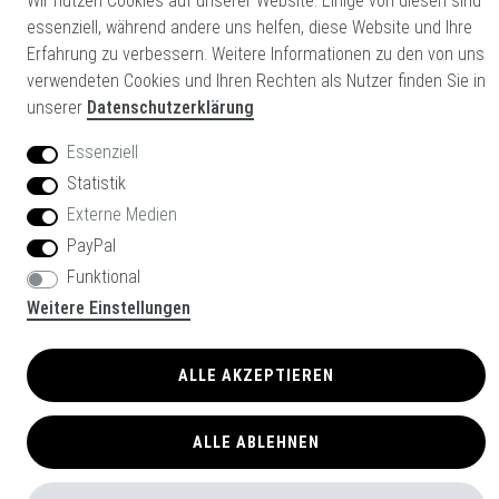
Wir nutzen Cookies auf unserer Website. Einige von diesen sind
essenziell, während andere uns helfen, diese Website und Ihre
Hiermit bestätige ich, dass ich die
Daten­schutz­erklärung
gelesen
Erfahrung zu verbessern. Weitere Informationen zu den von uns
habe. Meine Einwilligung kann ich jederzeit widerrufen.**
verwendeten Cookies und Ihren Rechten als Nutzer finden Sie in
unserer
Datenschutzerklärung
ABONNIEREN
Essenziell
Statistik
** Hierbei handelt es sich um ein Pflichtfeld.
Externe Medien
PayPal
Glowinx GmbH
Funktional
© Copyright 2026 | Alle Rechte vorbehalten.
Weitere Einstellungen
Powered by
Ecommerce All IN
ALLE AKZEPTIEREN
ALLE ABLEHNEN