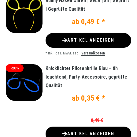
Bunny Hasen Ohren | GELB | 8h | Geprüft
| Geprüfte Qualität
ab 0,49 € *
ARTIKEL ANZEIGEN
*
inkl. ges. MwSt.
zzgl.
Versandkosten
Knicklichter Pilotenbrille Blau – 8h
-20%
leuchtend, Party-Accessoire, geprüfte
Qualität
ab 0,35 € *
0,49 €
ARTIKEL ANZEIGEN