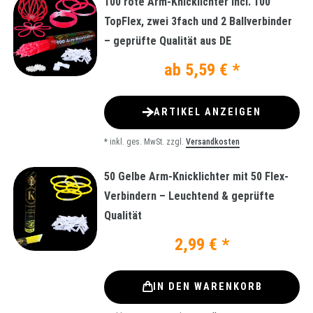
100 rote Arm-Knicklichter incl. 100
TopFlex, zwei 3fach und 2 Ballverbinder
– geprüfte Qualität aus DE
ab 5,59 € *
ARTIKEL ANZEIGEN
*
inkl. ges. MwSt.
zzgl.
Versandkosten
50 Gelbe Arm-Knicklichter mit 50 Flex-
Verbindern – Leuchtend & geprüfte
Qualität
2,99 € *
IN DEN WARENKORB