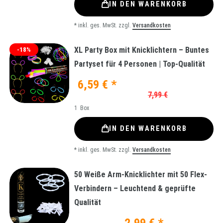
IN DEN WARENKORB
*
inkl. ges. MwSt.
zzgl.
Versandkosten
XL Party Box mit Knicklichtern – Buntes
-18%
Partyset für 4 Personen | Top-Qualität
6,59 € *
7,99 €
1
Box
IN DEN WARENKORB
*
inkl. ges. MwSt.
zzgl.
Versandkosten
50 Weiße Arm-Knicklichter mit 50 Flex-
Verbindern – Leuchtend & geprüfte
Qualität
2,99 € *