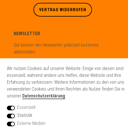
VERTRAG WIDERRUFEN
NEWSLETTER
Sie können den Newsletter jederzeit kostenlos
abbestellen.
Newsletter
E-MAIL **
Wir nutzen Cookies auf unserer Website. Einige von diesen sind
Honig
essenziell, während andere uns helfen, diese Website und Ihre
Hiermit bestätige ich, dass ich die
Daten­schutz­erklärung
gelesen
Erfahrung zu verbessern. Weitere Informationen zu den von uns
habe. Meine Einwilligung kann ich jederzeit widerrufen.**
verwendeten Cookies und Ihren Rechten als Nutzer finden Sie in
unserer
Datenschutzerklärung
Essenziell
ABONNIEREN
Statistik
** Hierbei handelt es sich um ein Pflichtfeld.
Externe Medien