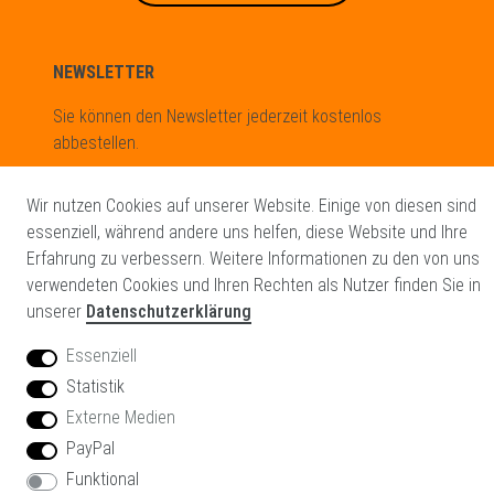
NEWSLETTER
Sie können den Newsletter jederzeit kostenlos
abbestellen.
Newsletter
E-MAIL **
Wir nutzen Cookies auf unserer Website. Einige von diesen sind
Honig
essenziell, während andere uns helfen, diese Website und Ihre
Hiermit bestätige ich, dass ich die
Daten­schutz­erklärung
gelesen
Erfahrung zu verbessern. Weitere Informationen zu den von uns
habe. Meine Einwilligung kann ich jederzeit widerrufen.**
verwendeten Cookies und Ihren Rechten als Nutzer finden Sie in
unserer
Datenschutzerklärung
Essenziell
ABONNIEREN
Statistik
** Hierbei handelt es sich um ein Pflichtfeld.
Externe Medien
PayPal
Glowinx GmbH
Funktional