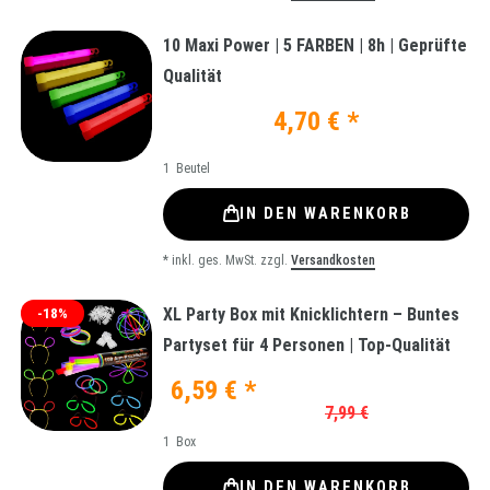
10 Maxi Power | 5 FARBEN | 8h | Geprüfte
Qualität
4,70 € *
1
Beutel
IN DEN WARENKORB
*
inkl. ges. MwSt.
zzgl.
Versandkosten
XL Party Box mit Knicklichtern – Buntes
-18%
Partyset für 4 Personen | Top-Qualität
6,59 € *
7,99 €
1
Box
IN DEN WARENKORB