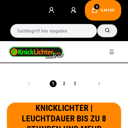
0
0,00 EUR
☰
1
2
3
KNICKLICHTER
|
LEUCHTDAUER BIS ZU 8