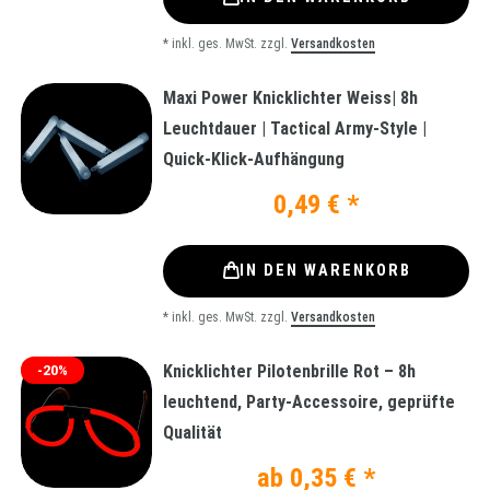
*
inkl. ges. MwSt.
zzgl.
Versandkosten
Maxi Power Knicklichter Weiss| 8h
Leuchtdauer | Tactical Army-Style |
Quick-Klick-Aufhängung
0,49 € *
IN DEN WARENKORB
*
inkl. ges. MwSt.
zzgl.
Versandkosten
Knicklichter Pilotenbrille Rot – 8h
-20%
leuchtend, Party-Accessoire, geprüfte
Qualität
ab 0,35 € *