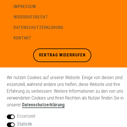
IMPRESSUM
WIDERRUFSRECHT
DATENSCHUTZERKLÄRUNG
KONTAKT
VERTRAG WIDERRUFEN
Wir nutzen Cookies auf unserer Website. Einige von diesen sind
NEWSLETTER
essenziell, während andere uns helfen, diese Website und Ihre
Sie können den Newsletter jederzeit kostenlos
Erfahrung zu verbessern. Weitere Informationen zu den von uns
abbestellen.
verwendeten Cookies und Ihren Rechten als Nutzer finden Sie in
unserer
Datenschutzerklärung
Newsletter
E-MAIL **
Honig
Essenziell
Statistik
Hiermit bestätige ich, dass ich die
Daten­schutz­erklärung
gelesen