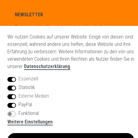
NEWSLETTER
Sie können den Newsletter jederzeit kostenlos
abbestellen.
Wir nutzen Cookies auf unserer Website. Einige von diesen sind
essenziell, während andere uns helfen, diese Website und Ihre
Newsletter
E-MAIL **
Erfahrung zu verbessern. Weitere Informationen zu den von uns
Honig
verwendeten Cookies und Ihren Rechten als Nutzer finden Sie in
unserer
Datenschutzerklärung
Hiermit bestätige ich, dass ich die
Daten­schutz­erklärung
gelesen
habe. Meine Einwilligung kann ich jederzeit widerrufen.**
Essenziell
Statistik
ABONNIEREN
Externe Medien
PayPal
** Hierbei handelt es sich um ein Pflichtfeld.
Funktional
Weitere Einstellungen
Glowinx GmbH
© Copyright 2026 | Alle Rechte vorbehalten.