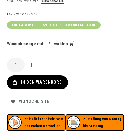
* inkl. ges. MwSt. zzgl.
Versandkosten
EAN:
4260214867813
AUF LAGER! LIEFERZEIT CA. 1 - 3 WERKTAGE IN DE
Wunschmenge mit + / - wählen 🛒
IN DEN WARENKORB
WUNSCHLISTE
Knicklichter direkt vom
Zustellung von Montag
deutschen Hersteller
bis Samstag