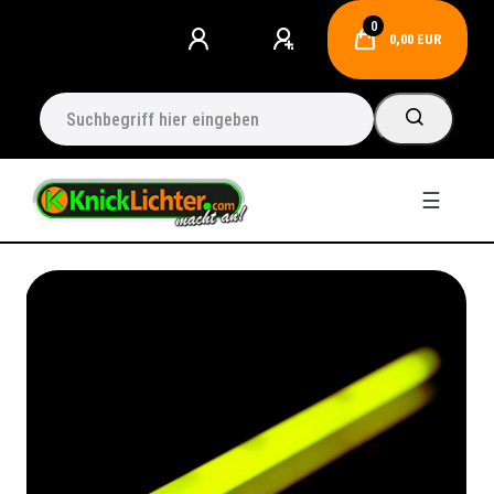
0
0,00 EUR
☰