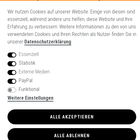
Wir nutzen Cookies auf unserer Website. Einige von diesen sind
essenziell, während andere uns helfen, diese Website und Ihre
NEWSLETTER
Erfahrung zu verbessern. Weitere Informationen zu den von uns
verwendeten Cookies und Ihren Rechten als Nutzer finden Sie in
Sie können den Newsletter jederzeit kostenlos
unserer
Datenschutzerklärung
abbestellen.
Essenziell
Newsletter
E-MAIL **
Honig
Statistik
Externe Medien
Hiermit bestätige ich, dass ich die
Daten­schutz­erklärung
gelesen
PayPal
habe. Meine Einwilligung kann ich jederzeit widerrufen.**
Funktional
Weitere Einstellungen
ABONNIEREN
ALLE AKZEPTIEREN
** Hierbei handelt es sich um ein Pflichtfeld.
ALLE ABLEHNEN
Glowinx GmbH