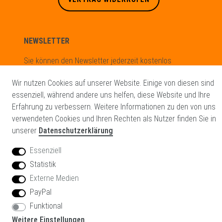
NEWSLETTER
Sie können den Newsletter jederzeit kostenlos
abbestellen.
Wir nutzen Cookies auf unserer Website. Einige von diesen sind
Newsletter
E-MAIL **
essenziell, während andere uns helfen, diese Website und Ihre
Honig
Erfahrung zu verbessern. Weitere Informationen zu den von uns
verwendeten Cookies und Ihren Rechten als Nutzer finden Sie in
Hiermit bestätige ich, dass ich die
Daten­schutz­erklärung
gelesen
unserer
Datenschutzerklärung
habe. Meine Einwilligung kann ich jederzeit widerrufen.**
Essenziell
Statistik
ABONNIEREN
Externe Medien
PayPal
** Hierbei handelt es sich um ein Pflichtfeld.
Funktional
Weitere Einstellungen
Glowinx GmbH