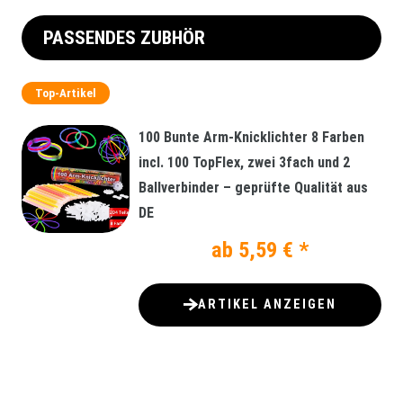
PASSENDES ZUBHÖR
Top-Artikel
100 Bunte Arm-Knicklichter 8 Farben
incl. 100 TopFlex, zwei 3fach und 2
Ballverbinder – geprüfte Qualität aus
DE
ab 5,59 € *
ARTIKEL ANZEIGEN