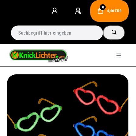
0
0,00 EUR
☰