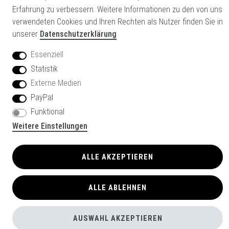
Newsletter
Erfahrung zu verbessern. Weitere Informationen zu den von uns
E-MAIL **
Honig
verwendeten Cookies und Ihren Rechten als Nutzer finden Sie in
unserer
Datenschutzerklärung
Hiermit bestätige ich, dass ich die
Daten­schutz­erklärung
gelesen
habe. Meine Einwilligung kann ich jederzeit widerrufen.**
Essenziell
Statistik
Externe Medien
ABONNIEREN
PayPal
Funktional
** Hierbei handelt es sich um ein Pflichtfeld.
Weitere Einstellungen
Glowinx GmbH
ALLE AKZEPTIEREN
© Copyright 2026 | Alle Rechte vorbehalten.
Powered by
Ecommerce All IN
ALLE ABLEHNEN
AUSWAHL AKZEPTIEREN