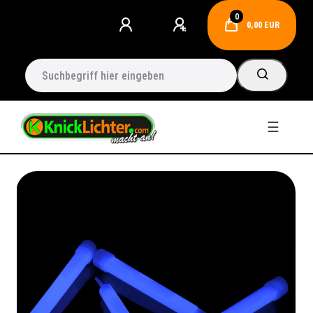
0
0,00 EUR
☰