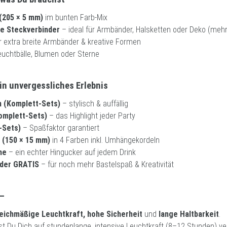
(205 × 5 mm)
im bunten Farb-Mix
he Steckverbinder
– ideal für Armbänder, Halsketten oder Deko (meh
r extra breite Armbänder & kreative Formen
euchtbälle, Blumen oder Sterne
ein unvergessliches Erlebnis
en (Komplett-Sets)
– stylisch & auffällig
omplett-Sets)
– das Highlight jeder Party
-Sets)
– Spaßfaktor garantiert
 (150 × 15 mm)
in 4 Farben inkl. Umhängekordeln
me
– ein echter Hingucker auf jedem Drink
nder GRATIS
– für noch mehr Bastelspaß & Kreativität
 –
eichmäßige Leuchtkraft, hohe Sicherheit
und
lange Haltbarkeit
.
st Du Dich auf stundenlange, intensive Leuchtkraft (8–12 Stunden) ve