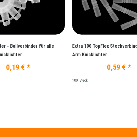
er - Ballverbinder für alle
Extra 100 TopFlex Steckverbin
icklichter
Arm Knicklichter
0,19 € *
0,59 € *
100
Stück