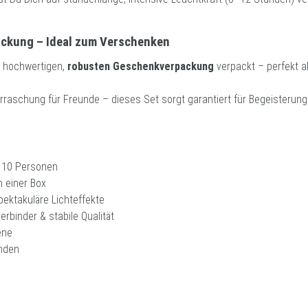
ckung – Ideal zum Verschenken
r hochwertigen,
robusten Geschenkverpackung
verpackt – perfekt al
erraschung für Freunde – dieses Set sorgt garantiert für Begeisterung
u 10 Personen
n einer Box
pektakuläre Lichteffekte
binder & stabile Qualität
ene
unden