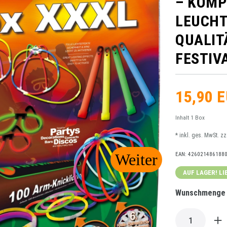
– KOMP
LEUCHT
QUALIT
FESTIV
15,90 
Inhalt
1
Box
* inkl. ges. MwSt. z
EAN:
426021486188
AUF LAGER! LI
Wunschmenge m