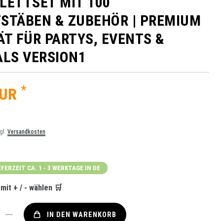
LETTSET MIT 100
STÄBEN & ZUBEHÖR | PREMIUM
ÄT FÜR PARTYS, EVENTS &
ALS VERSION1
*
EUR
zgl.
Versandkosten
0
EFERZEIT CA. 1 - 3 WERKTAGE IN DE
it + / - wählen 🛒
IN DEN WARENKORB