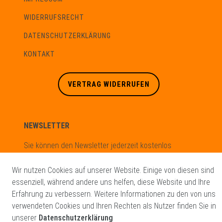
WIDERRUFSRECHT
DATENSCHUTZERKLÄRUNG
KONTAKT
VERTRAG WIDERRUFEN
NEWSLETTER
Sie können den Newsletter jederzeit kostenlos
abbestellen.
Wir nutzen Cookies auf unserer Website. Einige von diesen sind
Newsletter
E-MAIL **
essenziell, während andere uns helfen, diese Website und Ihre
Honig
Erfahrung zu verbessern. Weitere Informationen zu den von uns
verwendeten Cookies und Ihren Rechten als Nutzer finden Sie in
Hiermit bestätige ich, dass ich die
Daten­schutz­erklärung
gelesen
unserer
Datenschutzerklärung
habe. Meine Einwilligung kann ich jederzeit widerrufen.**