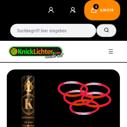
0
0,00 EUR
☰