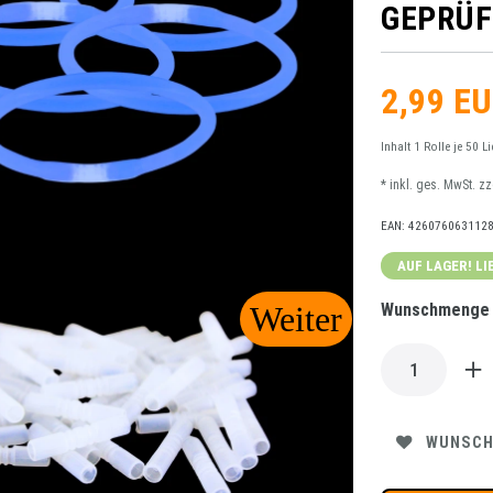
GEPRÜF
2,99 E
Inhalt
1
Rolle je 50 Li
* inkl. ges. MwSt. z
EAN:
426076063112
AUF LAGER! LI
Wunschmenge m
WUNSCH