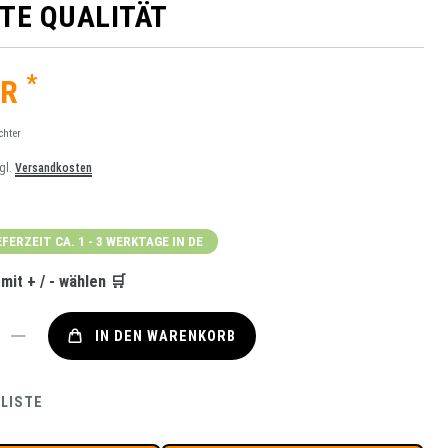
TE QUALITÄT
*
UR
chter
zgl.
Versandkosten
8
EFERZEIT CA. 1 - 3 WERKTAGE IN DE
it + / - wählen 🛒
IN DEN WARENKORB
LISTE