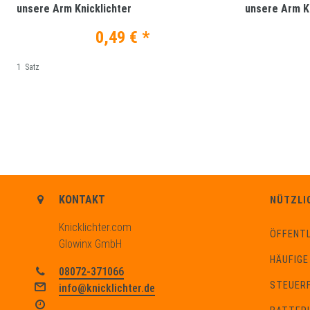
unsere Arm Knicklichter
unsere Arm Kn
0,49 € *
1
Satz
KONTAKT
NÜTZLI
Knicklichter.com
ÖFFENTL
Glowinx GmbH
HÄUFIGE
08072-371066
STEUERF
info@knicklichter.de