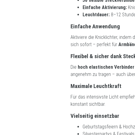
50 flexible Steckverbinde
Einfache Aktivierung:
Knic
Leuchtdauer:
8–12 Stunde
Einfache Anwendung
Aktiviere die Knicklichter, indem 
sich sofort – perfekt für
Armbänd
Flexibel & sicher dank Ste
Die
hoch elastischen Verbinder
angenehm zu tragen – auch über
Maximale Leuchtkraft
Für das intensivste Licht empfieh
konstant sichtbar.
Vielseitig einsetzbar
Geburtstagsfeiern & Hochz
Silvesterpartys & Festivals