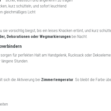
r
– sicher, elastisch und angenehm zu tragen
ken, kurz schütteln, und sofort leuchtend
n gleichmäßiges Licht
du sie vorsichtig biegst, bis ein leises Knacken ertönt, und kurz schütte
er, Dekorationen oder Wegmarkierungen
bei Nacht.
ckverbindern
sorgen für perfekten Halt am Handgelenk, Rucksack oder Dekoelement
 längere Stunden.
lt sich die Aktivierung bei
Zimmertemperatur
. So bleibt die Farbe üb
eiten