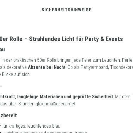
SICHERHEITSHINWEISE
0er Rolle – Strahlendes Licht für Party & Events
lau
r
in der praktischen 50er Rolle bringen jede Feier zum Leuchten. Perfe
als dekorative
Akzente bei Nacht
. Ob als Partyarmband, Tischdekora
e Blicke auf sich.
 –
tkraft, langlebige Materialien und geprüfte Sicherheit
. Mit dem 
, das über Stunden gleichmäßig leuchtet.
tzbereit
r
für kräftiges, leuchtendes Blau