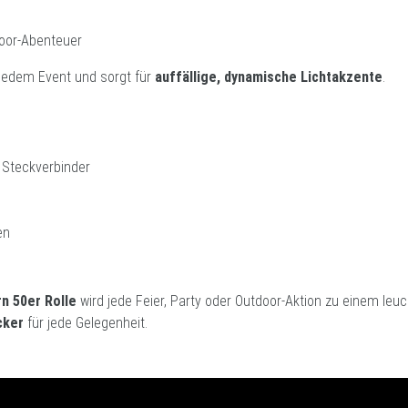
oor-Abenteuer
 jedem Event und sorgt für
auffällige, dynamische Lichtakzente
.
 Steckverbinder
en
n 50er Rolle
wird jede Feier, Party oder Outdoor-Aktion zu einem leu
cker
für jede Gelegenheit.